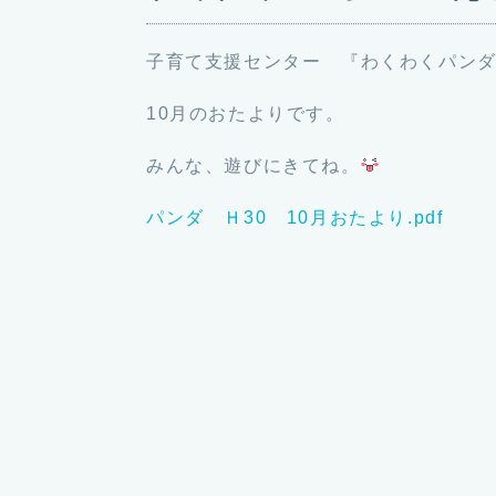
子育て支援センター 『わくわくパン
10月のおたよりです。
みんな、遊びにきてね。
パンダ Ｈ30 10月おたより.pdf