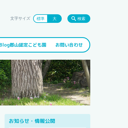
文字サイズ
標準
大
検索
Blog郡山認定こども園
お問い合わせ
お知らせ・情報公開