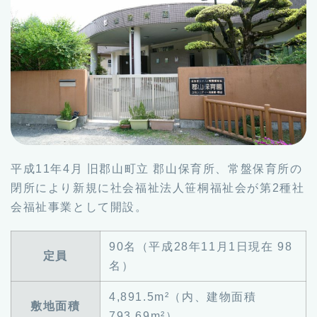
平成11年4月 旧郡山町立 郡山保育所、常盤保育所の
閉所により新規に社会福祉法人笹桐福祉会が第2種社
会福祉事業として開設。
90名（平成28年11月1日現在 98
定員
名）
4,891.5m²（内、建物面積
敷地面積
793.69m²）