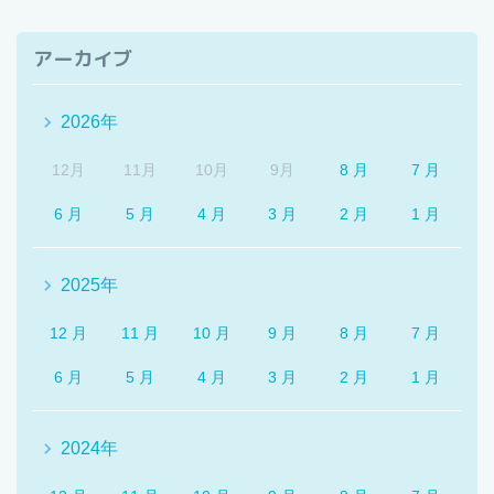
アーカイブ
2026年
12月
11月
10月
9月
8 月
7 月
6 月
5 月
4 月
3 月
2 月
1 月
2025年
12 月
11 月
10 月
9 月
8 月
7 月
6 月
5 月
4 月
3 月
2 月
1 月
2024年