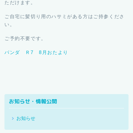
ただけます。
ご自宅に髪切り用のハサミがある方はご持参くださ
い。
ご予約不要です。
パンダ Ｒ7 8月おたより
お知らせ・情報公開
お知らせ