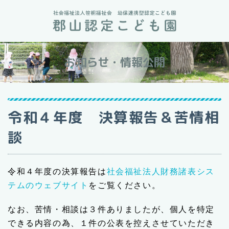
お知らせ・情報公開
令和４年度 決算報告＆苦情相
談
令和４年度の決算報告は
社会福祉法人財務諸表シス
テムのウェブサイト
をご覧ください。
なお、苦情・相談は３件ありましたが、個人を特定
できる内容の為、１件の公表を控えさせていただき