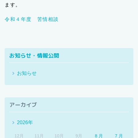
ます。
令和４年度 苦情相談
お知らせ・情報公開
お知らせ
アーカイブ
2026年
12月
11月
10月
9月
8 月
7 月