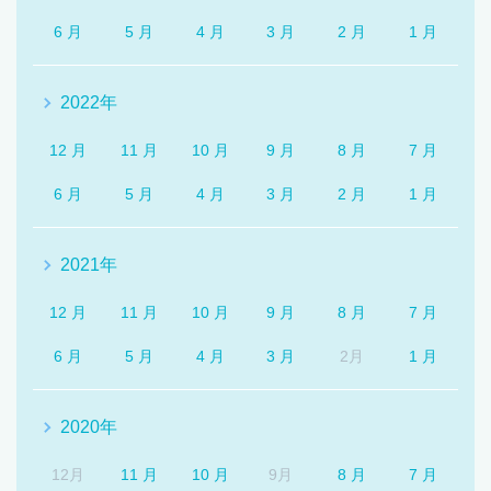
6 月
5 月
4 月
3 月
2 月
1 月
2022年
12 月
11 月
10 月
9 月
8 月
7 月
6 月
5 月
4 月
3 月
2 月
1 月
2021年
12 月
11 月
10 月
9 月
8 月
7 月
6 月
5 月
4 月
3 月
2月
1 月
2020年
12月
11 月
10 月
9月
8 月
7 月