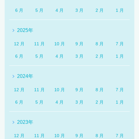
6 月
5 月
4 月
3 月
2 月
1 月
2025年
12 月
11 月
10 月
9 月
8 月
7 月
6 月
5 月
4 月
3 月
2 月
1 月
2024年
12 月
11 月
10 月
9 月
8 月
7 月
6 月
5 月
4 月
3 月
2 月
1 月
2023年
12 月
11 月
10 月
9 月
8 月
7 月