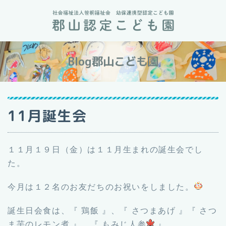
Blog郡山こども園
11月誕生会
１１月１９日（金）は１１月生まれの誕生会でし
た。
今月は１２名のお友だちのお祝いをしました。
誕生日会食は、『 鶏飯 』、『 さつまあげ 』『 さつ
ま芋のレモン煮 』、『 もみじ人参
』、