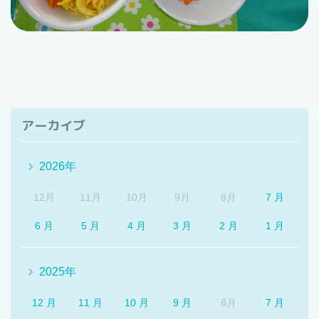
アーカイブ
2026年
12月
11月
10月
9月
8月
7 月
6 月
5 月
4 月
3 月
2 月
1 月
2025年
12 月
11 月
10 月
9 月
8月
7 月