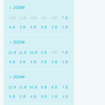
2026年
12月
11月
10月
9月
8月
7 月
6 月
5 月
4 月
3 月
2 月
1 月
2025年
12 月
11 月
10 月
9 月
8月
7 月
6 月
5 月
4 月
3 月
2 月
1 月
2024年
12 月
11 月
10 月
9 月
8 月
7 月
6 月
5 月
4 月
3 月
2 月
1 月