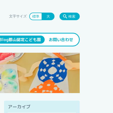
文字サイズ
標準
大
検索
Blog郡山認定こども園
お問い合わせ
アーカイブ