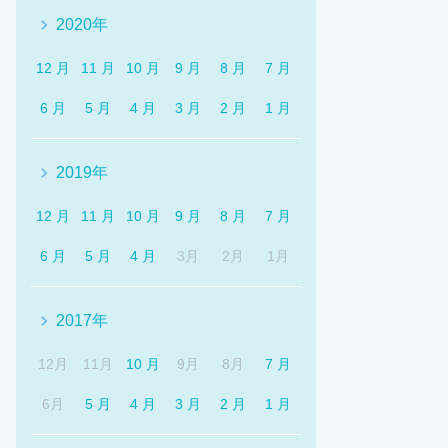
2020年
12 月
11 月
10 月
9 月
8 月
7 月
6 月
5 月
4 月
3 月
2 月
1 月
2019年
12 月
11 月
10 月
9 月
8 月
7 月
6 月
5 月
4 月
3月
2月
1月
2017年
12月
11月
10 月
9月
8月
7 月
6月
5 月
4 月
3 月
2 月
1 月