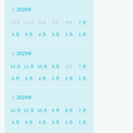
2026年
12月
11月
10月
9月
8月
7 月
6 月
5 月
4 月
3 月
2 月
1 月
2025年
12 月
11 月
10 月
9 月
8月
7 月
6 月
5 月
4 月
3 月
2 月
1 月
2024年
12 月
11 月
10 月
9 月
8 月
7 月
6 月
5 月
4 月
3 月
2 月
1 月