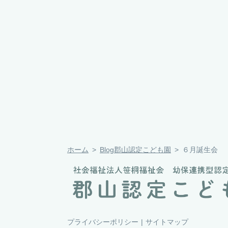
ホーム
Blog郡山認定こども園
６月誕生会
プライバシーポリシー
サイトマップ