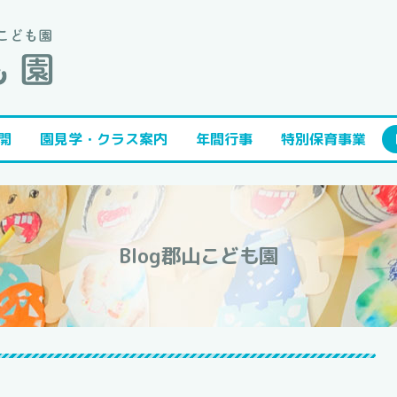
開
園見学・クラス案内
年間行事
特別保育事業
Blog郡山こども園