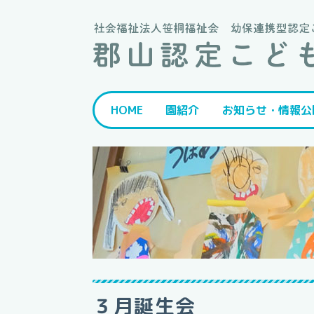
HOME
園紹介
お知らせ・情報公
３月誕生会