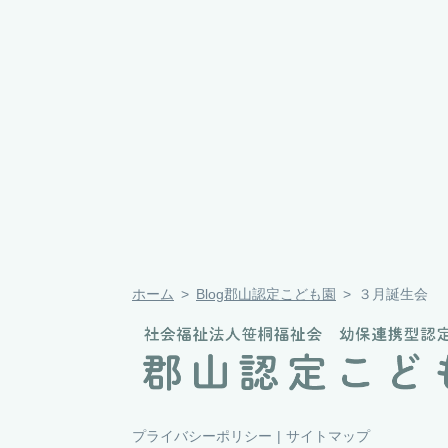
ホーム
Blog郡山認定こども園
３月誕生会
プライバシーポリシー
サイトマップ