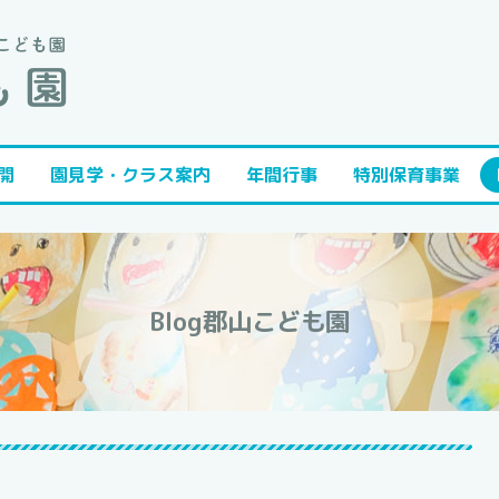
開
園見学・クラス案内
年間行事
特別保育事業
Blog郡山こども園