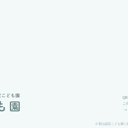
Q
こ
© 郡山認定こども園 