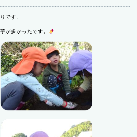
ほりです。
お芋が多かったです。