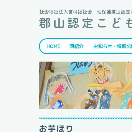
HOME
園紹介
お知らせ・情報公
お芋ほり