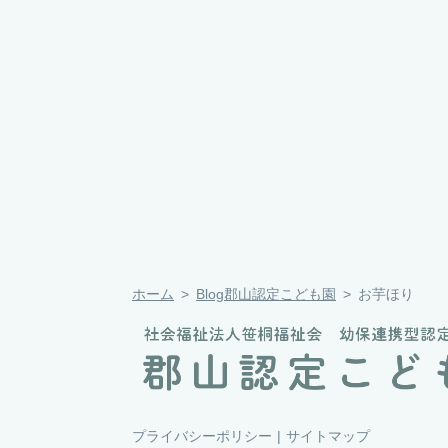
ホーム
Blog郡山認定こども園
お芋ほり
プライバシーポリシー
サイトマップ