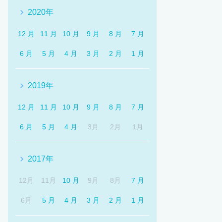
2020年
12 月
11 月
10 月
9 月
8 月
7 月
6 月
5 月
4 月
3 月
2 月
1 月
2019年
12 月
11 月
10 月
9 月
8 月
7 月
6 月
5 月
4 月
3月
2月
1月
2017年
12月
11月
10 月
9月
8月
7 月
6月
5 月
4 月
3 月
2 月
1 月