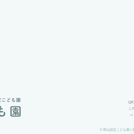
Q
こ
© 郡山認定こども園 